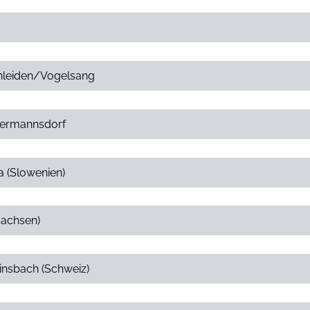
Schleiden/Vogelsang
Ebermannsdorf
a (Slowenien)
Sachsen)
linsbach (Schweiz)