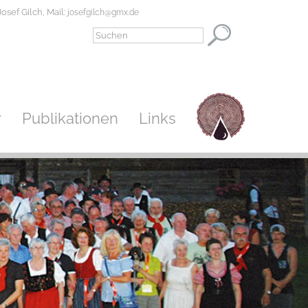
osef Gilch, Mail:
josefgilch@gmx.de
r
Publikationen
Links