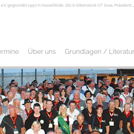
V. gegründet 1997 in Hasselfelde, Sitz in Eibenstock OT Sosa, Präsident: J
ermine
Über uns
Grundlagen / Literatu