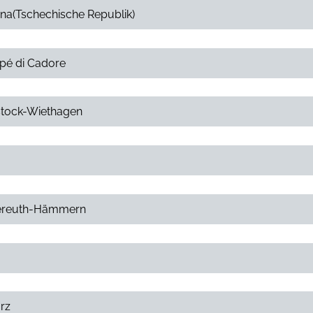
ana(Tschechische Republik)
ppé di Cadore
ostock-Wiethagen
sgereuth-Hämmern
arz